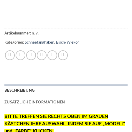
Artikelnummer:
n. v.
Kategorien:
Schneefanghaken
,
Bisch/Wiekor
BESCHREIBUNG
ZUSÄTZLICHE INFORMATIONEN
BITTE TREFFEN SIE RECHTS OBEN IM GRAUEN
KÄSTCHEN IHRE AUSWAHL, INDEM SIE AUF „MODELL“
und „FARBE“ KLICKEN.