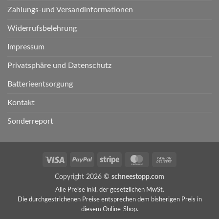
Zahlungs-und Versandinformationen
Widerrufsbelehrung
Impressum
Privatsphäre und Datenschutz
Batterieentsorgung
Kontakt
Sonderreport
Visa
PayPal
Stripe
MasterCard
Cash
On
Copyright 2026 ©
schneestopp.com
Delivery
Alle Preise inkl. der gesetzlichen MwSt.
Die durchgestrichenen Preise entsprechen dem bisherigen Preis in
diesem Online-Shop.