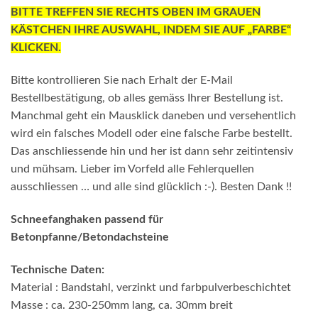
BITTE TREFFEN SIE RECHTS OBEN IM GRAUEN
KÄSTCHEN IHRE AUSWAHL, INDEM SIE AUF „FARBE“
KLICKEN.
Bitte kontrollieren Sie nach Erhalt der E-Mail
Bestellbestätigung, ob alles gemäss Ihrer Bestellung ist.
Manchmal geht ein Mausklick daneben und versehentlich
wird ein falsches Modell oder eine falsche Farbe bestellt.
Das anschliessende hin und her ist dann sehr zeitintensiv
und mühsam. Lieber im Vorfeld alle Fehlerquellen
ausschliessen … und alle sind glücklich :-). Besten Dank !!
Schneefanghaken passend für
Betonpfanne/Betondachsteine
Technische Daten:
Material : Bandstahl, verzinkt und farbpulverbeschichtet
Masse : ca. 230-250mm lang, ca. 30mm breit