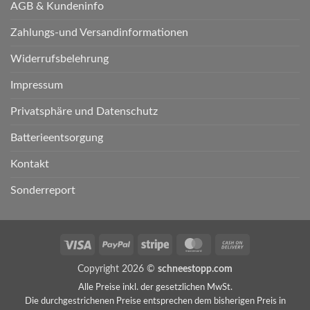
AGB & Kundeninfo
Zahlungs-und Versandinformationen
Widerrufsbelehrung
Impressum
Privatsphäre und Datenschutz
Batterieentsorgung
Kontakt
Sonderreport
Visa
PayPal
Stripe
MasterCard
Cash
On
Copyright 2026 ©
schneestopp.com
Delivery
Alle Preise inkl. der gesetzlichen MwSt.
Die durchgestrichenen Preise entsprechen dem bisherigen Preis in