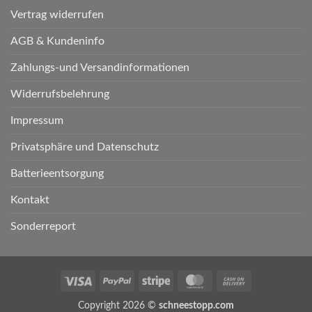
Vertrag widerrufen
AGB & Kundeninfo
Zahlungs-und Versandinformationen
Widerrufsbelehrung
Impressum
Privatsphäre und Datenschutz
Batterieentsorgung
Kontakt
Sonderreport
Visa
PayPal
Stripe
MasterCard
Cash
On
Copyright 2026 ©
schneestopp.com
Delivery