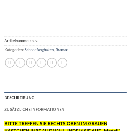
Artikelnummer:
n. v.
Kategorien:
Schneefanghaken
,
Bramac
BESCHREIBUNG
ZUSÄTZLICHE INFORMATIONEN
BITTE TREFFEN SIE RECHTS OBEN IM GRAUEN
KÄSTCHEN IHRE AUSWAHL, INDEM SIE AUF „Modell“